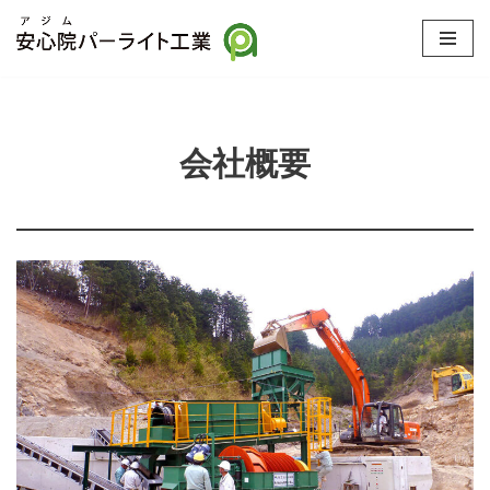
コ
ン
テ
ン
会社概要
ツ
へ
ス
キ
ッ
プ