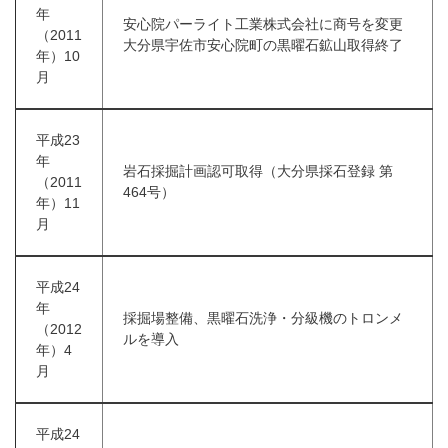
年
安心院パーライト工業株式会社に商号を変更
（2011
大分県宇佐市安心院町の黒曜石鉱山取得終了
年）10
月
平成23
年
岩石採掘計画認可取得（大分県採石登録 第
（2011
464号）
年）11
月
平成24
年
採掘場整備、黒曜石洗浄・分級機のトロンメ
（2012
ルを導入
年）4
月
平成24